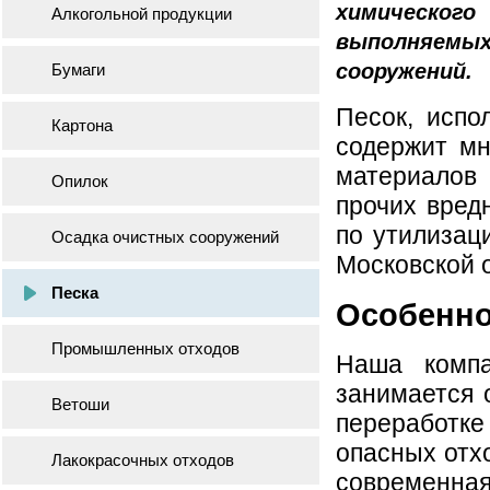
химическог
Алкогольной продукции
выполняем
сооружений.
Бумаги
Песок, испо
Картона
содержит мн
материалов
Опилок
прочих вред
по утилизац
Осадка очистных сооружений
Московской 
Песка
Особенно
Промышленных отходов
Наша компа
занимается 
Ветоши
переработк
опасных отхо
Лакокрасочных отходов
современная