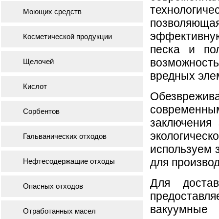
технолог
Моющих средств
позволяю
эффектив
Косметической продукции
песка и по
возможност
Щелочей
вредных эле
Кислот
Обезврежи
современны
Сорбентов
заключения
экологическ
Гальванических отходов
используем з
для произво
Нефтесодержащие отходы
Для доста
Опасных отходов
предоставл
вакуумные
Отработанных масел