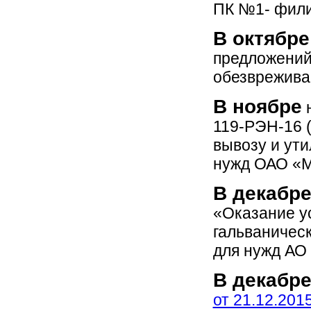
ПК №1- фили
В октябре
предложений
обезврежива
В ноябре
н
119-РЭН-16 
вывозу и ути
нужд ОАО «М
В декабр
«Оказание ус
гальваничес
для нужд АО
В декабр
от 21.12.2015