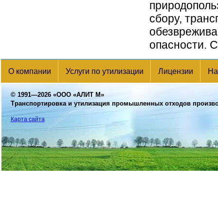
природополь
сбору, транс
обезвреживан
опасности. С
О компании
Услуги по утилизации
Лицензии
На
© 1991—2026
«ООО «АЛИТ М»
Транспортировка и утилизация промышленных отходов произв
Карта сайта